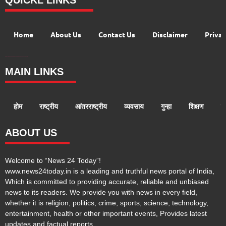
Home
About Us
Contact Us
Disclaimer
Privac
Digital Convey
99 Marketing Tips
AI Peak Flow
AIO SEO Pack
Launchlify
Lexifo
MAIN LINKS
होम
राष्ट्रीय
आंतरराष्ट्रीय
व्यवसाय
गुन्हा
शिक्षण
ख
ABOUT US
Welcome to “News 24 Today”!
www.news24today.in is a leading and truthful news portal of India,
Which is committed to providing accurate, reliable and unbiased
news to its readers. We provide you with news in every field,
whether it is religion, politics, crime, sports, science, technology,
entertainment, health or other important events, Provides latest
updates and factual reports.