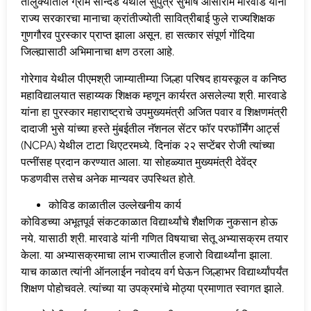
तालुक्यातील ग्राम सौन्दड येथील सुपुत्र सुभाष आसाराम मारवाडे यांना
राज्य सरकारचा मानाचा क्रांतीज्योती सावित्रीबाई फुले राज्यशिक्षक
गुणगौरव पुरस्कार प्राप्त झाला असून, हा सत्कार संपूर्ण गोंदिया
जिल्ह्यासाठी अभिमानाचा क्षण ठरला आहे.
गोरेगाव येथील पीएमश्री जाम्यातीम्या जिल्हा परिषद हायस्कूल व कनिष्ठ
महाविद्यालयात सहाय्यक शिक्षक म्हणून कार्यरत असलेल्या श्री. मारवाडे
यांना हा पुरस्कार महाराष्ट्राचे उपमुख्यमंत्री अजित पवार व शिक्षणमंत्री
दादाजी भुसे यांच्या हस्ते मुंबईतील नॅशनल सेंटर फॉर परफॉर्मिंग आर्ट्स
(NCPA) येथील टाटा थिएटरमध्ये, दिनांक २२ सप्टेंबर रोजी त्यांच्या
पत्नींसह प्रदान करण्यात आला. या सोहळ्यात मुख्यमंत्री देवेंद्र
फडणवीस तसेच अनेक मान्यवर उपस्थित होते.
कोविड काळातील उल्लेखनीय कार्य
कोविडच्या अभूतपूर्व संकटकाळात विद्यार्थ्यांचे शैक्षणिक नुकसान होऊ
नये, यासाठी श्री. मारवाडे यांनी गणित विषयाचा सेतू अभ्यासक्रम तयार
केला. या अभ्यासक्रमाचा लाभ राज्यातील हजारो विद्यार्थ्यांना झाला.
याच काळात त्यांनी ऑनलाईन नवोदय वर्ग घेऊन जिल्हाभर विद्यार्थ्यांपर्यंत
शिक्षण पोहोचवले. त्यांच्या या उपक्रमांचे मोठ्या प्रमाणात स्वागत झाले.