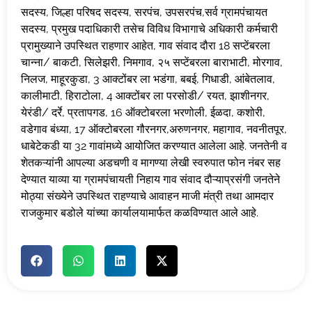
सदस्य, जिल्हा परिषद सदस्य, सरपंच, उपसरपंच,सर्व ग्रामपंचायत
सदस्य, प्रमुख पदाधिकारी तसेच विविध विभागाचे अधिकारी कर्मचारी
प्रामुख्याने उपस्थित राहणार आहेत, गाव संवाद दौरा 18 सप्टेंबरला
चान्ना/ बाकटी, सिलेझरी, निमगाव, २५ सप्टेंबरला बाराभाटी, मोरगाव,
निलज, माहूरकुडा, 3 आक्टोंबर ला भडंगा, बबई, गिधाडी, आंबेतलाव,
कालीमाटी, हिराटोला, 4 आक्टोंबर ला परसोडी/ रयत, झाशीनगर,
येरंडी/ दर्रे, प्रतापगड, 16 ऑक्टोबरला भरणोली, ईळदा, कशोरी,
वडेगाव बंध्या, 17 ऑक्टोबरला गौरनगर,अरुणनगर, महागाव, नवनीतपूर,
धाबेटेकडी या 32 गावांमध्ये आयोजित करण्यात आलेला आहे. जनतेनी व
शेतकऱ्यांनी आपल्या अडचणी व मागण्या लेखी स्वरुपात फोन नंबर सह
देण्यात याव्या या ग्रामपंचायती निहाय गाव संवाद दौऱ्याप्रसंगी जनतेने
मोठ्या संख्येने उपस्थित राहण्याचे आवाहन माजी मंत्री तथा आमदार
राजकुमार बडोले यांच्या कार्यालयामार्फत कळविण्यात आले आहे.