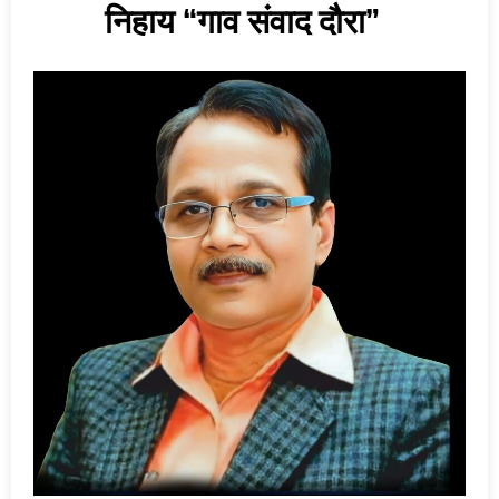
निहाय “गाव संवाद दौरा”