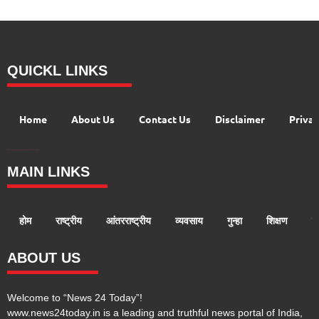
QUICKL LINKS
Home
About Us
Contact Us
Disclaimer
Privac
Digital Convey
99 Marketing Tips
AI Peak Flow
AIO SEO Pack
Launchlify
Lexifo
MAIN LINKS
होम
राष्ट्रीय
आंतरराष्ट्रीय
व्यवसाय
गुन्हा
शिक्षण
ख
ABOUT US
Welcome to “News 24 Today”!
www.news24today.in is a leading and truthful news portal of India,